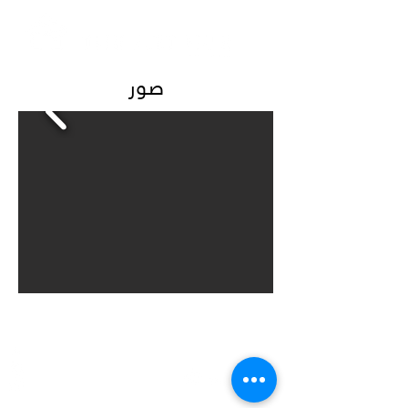
صور
المزيد من المعلومات
تابعنا
معلومات عنا
الموقع
اتصل بنا
@ the.art.hub.jo
الدورات
The Art Hub By Samir & Ghassan
صور
+962775 6666 88